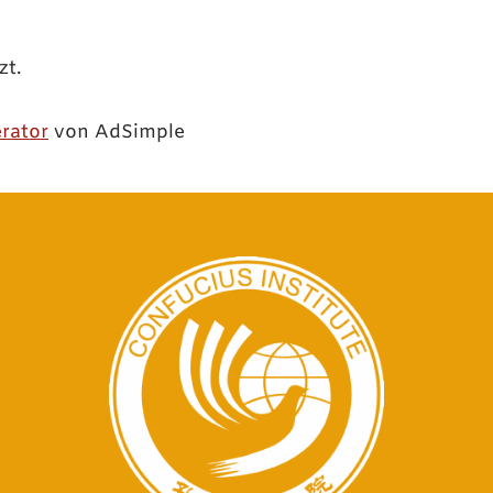
zt.
rator
von AdSimple