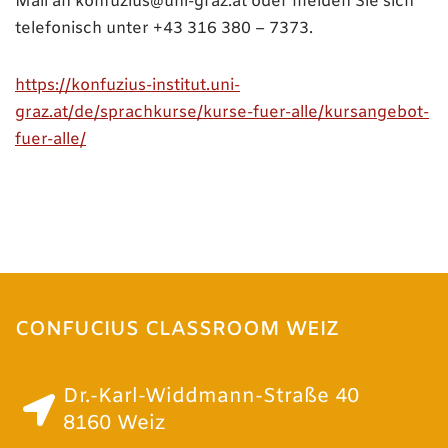
Mail an konfuzius@uni-graz.at oder melden Sie sich
telefonisch unter +43 316 380 – 7373.
https://konfuzius-institut.uni-
graz.at/de/sprachkurse/kurse-fuer-alle/kursangebot-
fuer-alle/
CONFUCIUS CLASSROOM WEIZ
Dr.-Karl-Widdmann-Straße 40
8160 Weiz